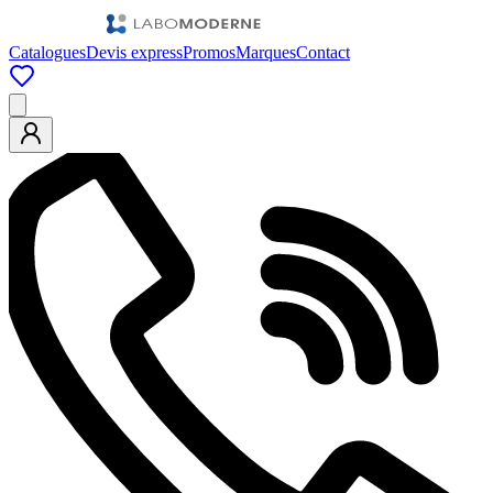
Catalogues
Devis express
Promos
Marques
Contact