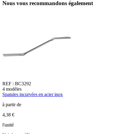
Nous vous recommandons également
REF :
BC3292
4
modèles
1
Spatules incurvées en acier inox
C
à partir de
à
4,38 €
5
l'unité
V