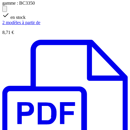
gamme :
BC3350
en stock
2 modèles à partir de
8,71 €