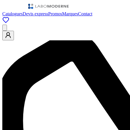
Catalogues
Devis express
Promos
Marques
Contact