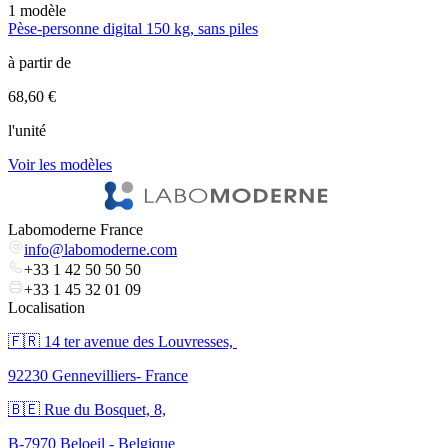
1
modèle
1
Pèse-personne digital 150 kg, sans piles
P
à partir de
à
68,60 €
4
l'unité
l
Voir les modèles
V
Labomoderne France
info@labomoderne.com
+33 1 42 50 50 50
+33 1 45 32 01 09
Localisation
🇫🇷 ​14 ter avenue des Louvresses,
92230 Gennevilliers- France
🇧🇪 Rue du Bosquet, 8,
B-7970 Beloeil - Belgique