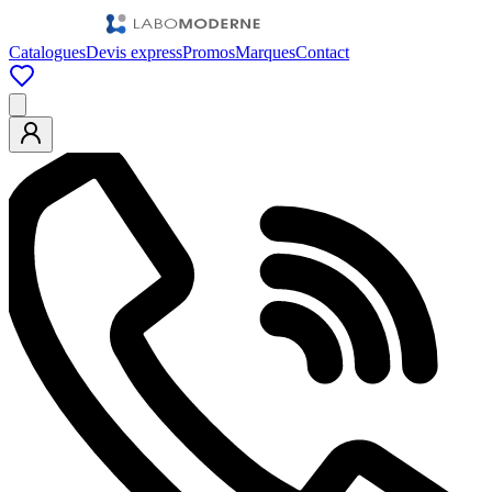
Catalogues
Devis express
Promos
Marques
Contact