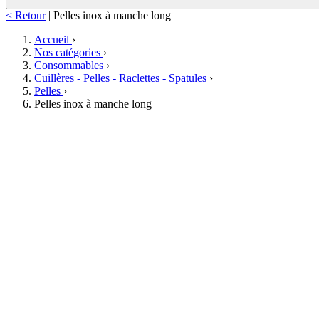
< Retour
|
Pelles inox à manche long
Accueil
›
Nos catégories
›
Consommables
›
Cuillères - Pelles - Raclettes - Spatules
›
Pelles
›
Pelles inox à manche long