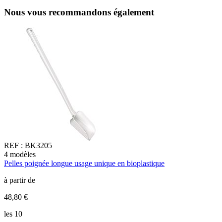
Nous vous recommandons également
REF :
BK3205
4
modèles
2
Pelles poignée longue usage unique en bioplastique
P
à partir de
à
48,80 €
5
les 10
l