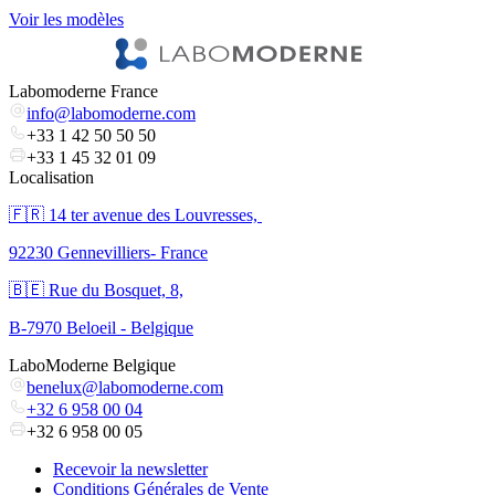
Voir les modèles
V
Labomoderne France
info@labomoderne.com
+33 1 42 50 50 50
+33 1 45 32 01 09
Localisation
🇫🇷 ​14 ter avenue des Louvresses,
92230 Gennevilliers- France
🇧🇪 Rue du Bosquet, 8,
B-7970 Beloeil - Belgique
LaboModerne Belgique
benelux@labomoderne.com
+32 6 958 00 04
+32 6 958 00 05
Recevoir la newsletter
Conditions Générales de Vente