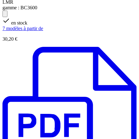
LMR
gamme :
BC3600
en stock
7 modèles à partir de
30,20 €