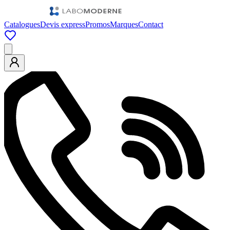
Catalogues
Devis express
Promos
Marques
Contact