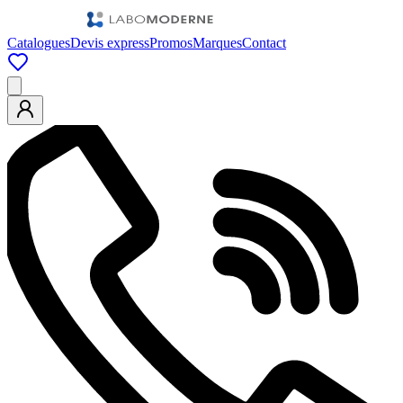
Catalogues
Devis express
Promos
Marques
Contact