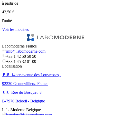
à partir de
à
42,50 €
8
l'unité
l
Voir les modèles
V
Labomoderne France
info@labomoderne.com
+33 1 42 50 50 50
+33 1 45 32 01 09
Localisation
🇫🇷 ​14 ter avenue des Louvresses,
92230 Gennevilliers- France
🇧🇪 Rue du Bosquet, 8,
B-7970 Beloeil - Belgique
LaboModerne Belgique
benelux@labomoderne.com