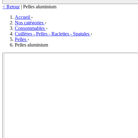
< Retour
|
Pelles aluminium
Accueil
›
Nos catégories
›
Consommables
›
Cuillères - Pelles - Raclettes - Spatules
›
Pelles
›
Pelles aluminium