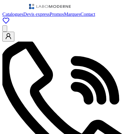
Catalogues
Devis express
Promos
Marques
Contact