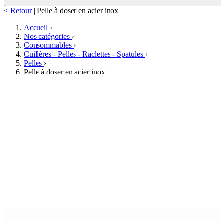
< Retour
|
Pelle à doser en acier inox
Accueil
›
Nos catégories
›
Consommables
›
Cuillères - Pelles - Raclettes - Spatules
›
Pelles
›
Pelle à doser en acier inox