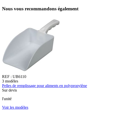
Nous vous recommandons également
REF :
UB6110
3
modèles
4
Pelles de remplissage pour aliments en polypropylène
P
Sur devis
à
l'unité
8
Voir les modèles
l