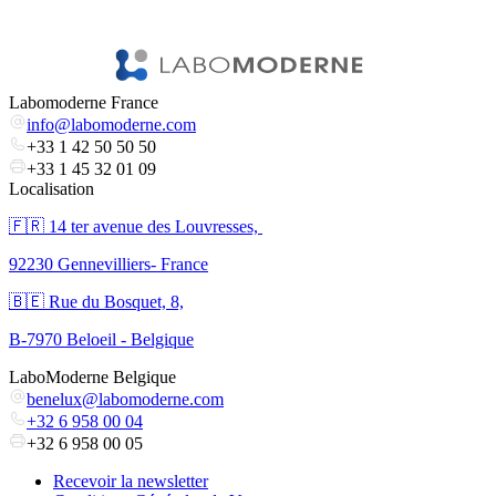
V
Labomoderne France
info@labomoderne.com
+33 1 42 50 50 50
+33 1 45 32 01 09
Localisation
🇫🇷 ​14 ter avenue des Louvresses,
92230 Gennevilliers- France
🇧🇪 Rue du Bosquet, 8,
B-7970 Beloeil - Belgique
LaboModerne Belgique
benelux@labomoderne.com
+32 6 958 00 04
+32 6 958 00 05
Recevoir la newsletter