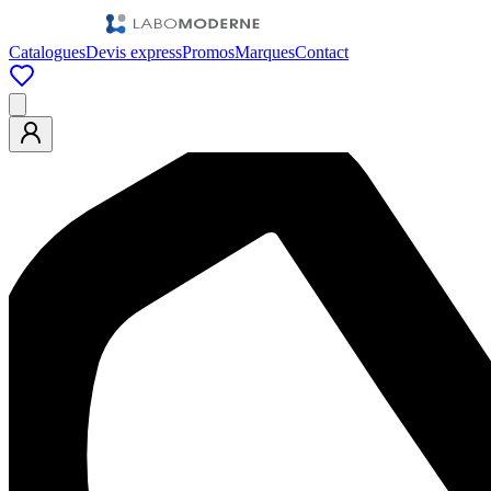
Catalogues
Devis express
Promos
Marques
Contact