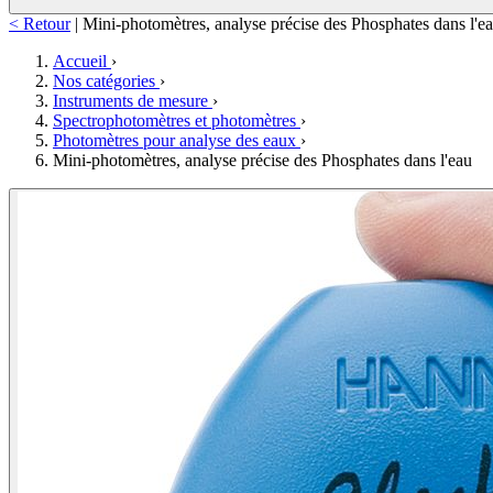
< Retour
|
Mini-photomètres, analyse précise des Phosphates dans l'e
Accueil
›
Nos catégories
›
Instruments de mesure
›
Spectrophotomètres et photomètres
›
Photomètres pour analyse des eaux
›
Mini-photomètres, analyse précise des Phosphates dans l'eau