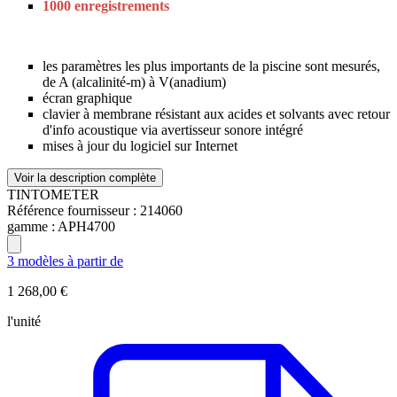
1000 enregistrements
les paramètres les plus importants de la piscine sont mesurés,
de A (alcalinité-m) à V(anadium)
écran graphique
clavier à membrane résistant aux acides et solvants avec retour
d'info acoustique via avertisseur sonore intégré
mises à jour du logiciel sur Internet
Voir la description complète
TINTOMETER
Référence fournisseur :
214060
gamme :
APH4700
3 modèles à partir de
1 268,00 €
l'unité