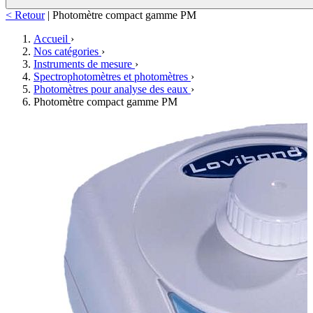
< Retour
|
Photomètre compact gamme PM
Accueil
›
Nos catégories
›
Instruments de mesure
›
Spectrophotomètres et photomètres
›
Photomètres pour analyse des eaux
›
Photomètre compact gamme PM