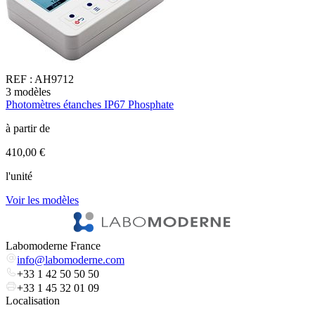
REF :
AH9712
3
modèles
2
Photomètres étanches IP67 Phosphate
P
à partir de
à
410,00 €
3
l'unité
l
Voir les modèles
V
Labomoderne France
info@labomoderne.com
+33 1 42 50 50 50
+33 1 45 32 01 09
Localisation