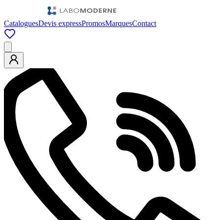
Catalogues
Devis express
Promos
Marques
Contact