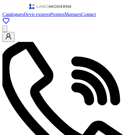
Catalogues
Devis express
Promos
Marques
Contact