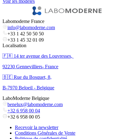
Voir les modèles
V
Labomoderne France
info@labomoderne.com
+33 1 42 50 50 50
+33 1 45 32 01 09
Localisation
🇫🇷 ​14 ter avenue des Louvresses,
92230 Gennevilliers- France
🇧🇪 Rue du Bosquet, 8,
B-7970 Beloeil - Belgique
LaboModerne Belgique
benelux@labomoderne.com
+32 6 958 00 04
+32 6 958 00 05
Recevoir la newsletter
Conditions Générales de Vente
Politique de confidentialité