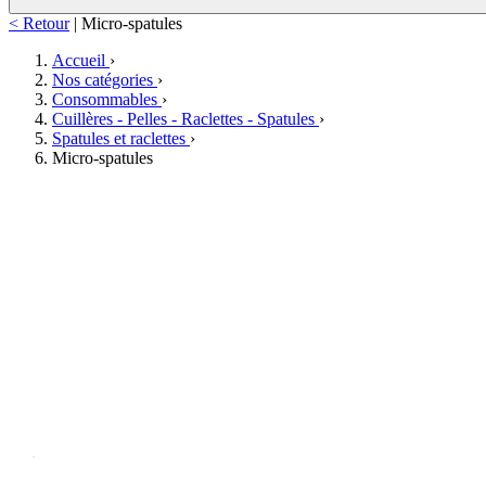
< Retour
|
Micro-spatules
Accueil
›
Nos catégories
›
Consommables
›
Cuillères - Pelles - Raclettes - Spatules
›
Spatules et raclettes
›
Micro-spatules