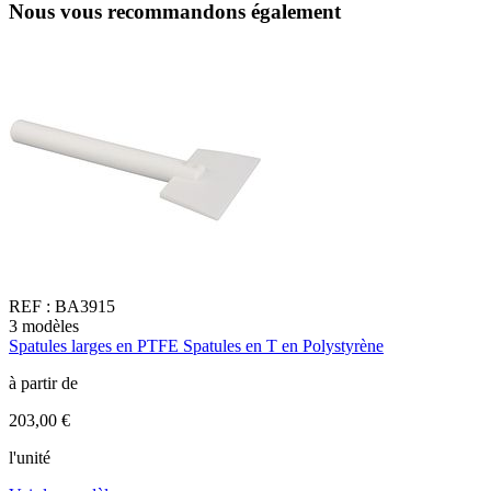
Nous vous recommandons également
REF :
BA3915
3
modèles
1
Spatules larges en PTFE Spatules en T en Polystyrène
D
à partir de
à
203,00 €
6
l'unité
l