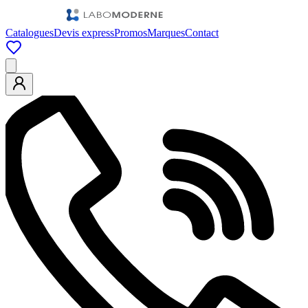
Catalogues
Devis express
Promos
Marques
Contact