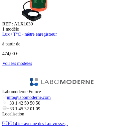
REF :
ALX1030
1
modèle
1
Lux / T°C - mètre enregistreur
L
à partir de
à
474,00 €
4
Voir les modèles
V
Labomoderne France
info@labomoderne.com
+33 1 42 50 50 50
+33 1 45 32 01 09
Localisation
🇫🇷 ​14 ter avenue des Louvresses,