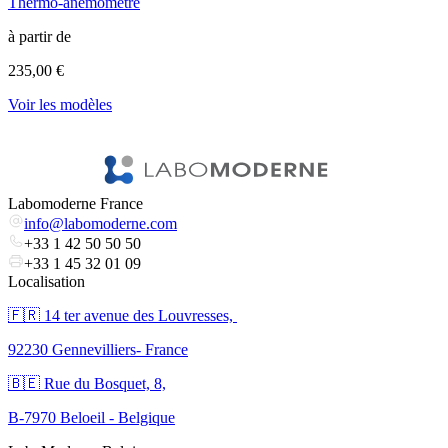
Thermo-anémomètre
T
à partir de
à
235,00 €
5
Voir les modèles
l
V
Labomoderne France
info@labomoderne.com
+33 1 42 50 50 50
+33 1 45 32 01 09
Localisation
🇫🇷 ​14 ter avenue des Louvresses,
92230 Gennevilliers- France
🇧🇪 Rue du Bosquet, 8,
B-7970 Beloeil - Belgique