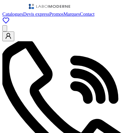
Catalogues
Devis express
Promos
Marques
Contact