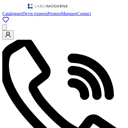
Catalogues
Devis express
Promos
Marques
Contact