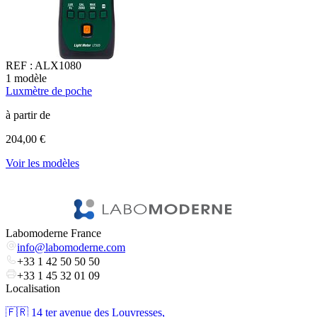
REF :
ALX1080
1
modèle
1
Luxmètre de poche
S
à partir de
à
204,00 €
2
Voir les modèles
l
V
Labomoderne France
info@labomoderne.com
+33 1 42 50 50 50
+33 1 45 32 01 09
Localisation
🇫🇷 ​14 ter avenue des Louvresses,