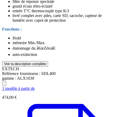
filtre de réponse spectrale
grand écran rétro-éclairé
entrée T°C thermocouple type K/J
livré complet avec piles, carte SD, sacoche, capteur de
lumière avec capot de protection
Fonctions :
Hold
mémoire Min./Max.
étalonnage du â€œZéroâ€
auto-extinction
Voir la description complète
EXTECH
Référence fournisseur :
SDL400
gamme :
ALX1030
1 modèle à partir de
474,00 €