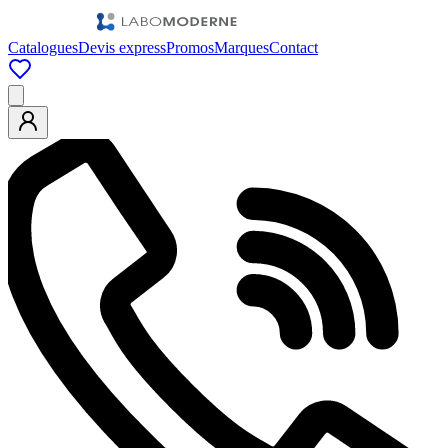
Catalogues
Devis express
Promos
Marques
Contact