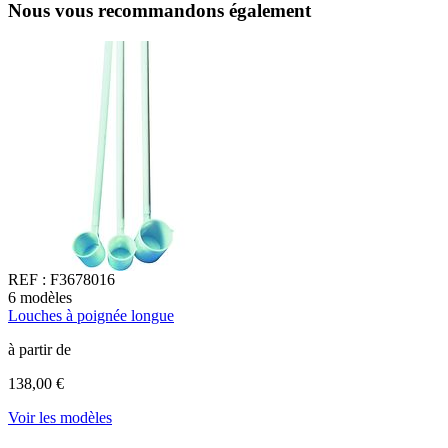
Nous vous recommandons également
REF :
F3678016
6
modèles
3
Louches à poignée longue
P
à partir de
à
138,00 €
6
Voir les modèles
V