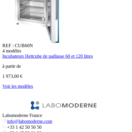
REF :
CUB60N
4
modèles
2
Incubateurs Hettcube de paillasse 60 et 120 litres
I
à partir de
à
1 973,00 €
3
Voir les modèles
l
V
Labomoderne France
info@labomoderne.com
+33 1 42 50 50 50