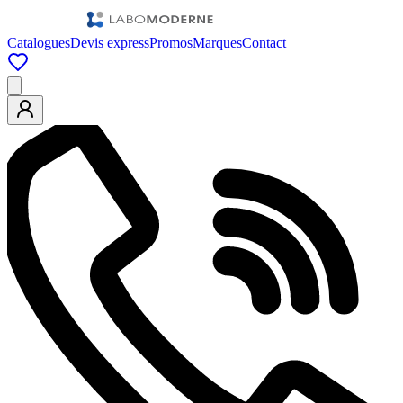
Catalogues
Devis express
Promos
Marques
Contact