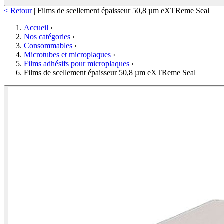
< Retour
|
Films de scellement épaisseur 50,8 µm eXTReme Seal
Accueil
›
Nos catégories
›
Consommables
›
Microtubes et microplaques
›
Films adhésifs pour microplaques
›
Films de scellement épaisseur 50,8 µm eXTReme Seal