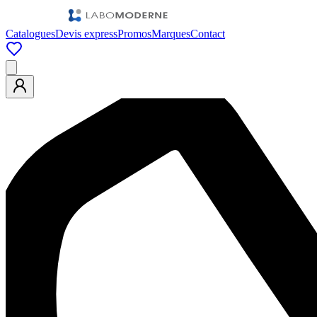
Catalogues
Devis express
Promos
Marques
Contact