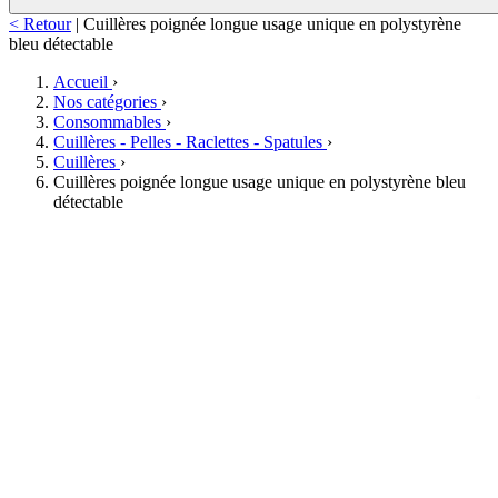
< Retour
|
Cuillères poignée longue usage unique en polystyrène
bleu détectable
Accueil
›
Nos catégories
›
Consommables
›
Cuillères - Pelles - Raclettes - Spatules
›
Cuillères
›
Cuillères poignée longue usage unique en polystyrène bleu
détectable