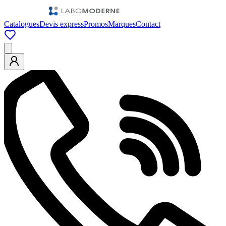
Catalogues
Devis express
Promos
Marques
Contact