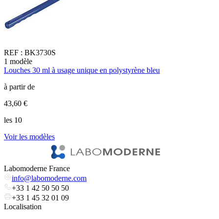
REF :
BK3730S
1
modèle
3
Louches 30 ml à usage unique en polystyrène bleu
C
à partir de
à
43,60 €
1
les 10
l
Voir les modèles
V
Labomoderne France
info@labomoderne.com
+33 1 42 50 50 50
+33 1 45 32 01 09
Localisation