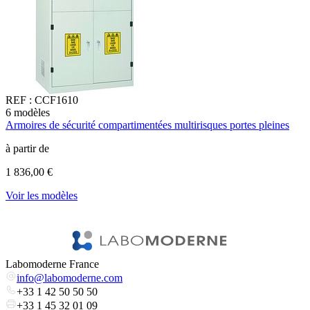
REF :
CCF1610
6
modèles
2
Armoires de sécurité compartimentées multirisques portes pleines
C
E
à partir de
à
1 836,00 €
1
Voir les modèles
V
Labomoderne France
info@labomoderne.com
+33 1 42 50 50 50
+33 1 45 32 01 09