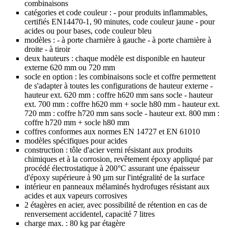
combinaisons
catégories et code couleur : - pour produits inflammables,
certifiés EN14470-1, 90 minutes, code couleur jaune - pour
acides ou pour bases, code couleur bleu
modèles : - à porte charnière à gauche - à porte charnière à
droite - à tiroir
deux hauteurs : chaque modèle est disponible en hauteur
externe 620 mm ou 720 mm
socle en option : les combinaisons socle et coffre permettent
de s'adapter à toutes les configurations de hauteur externe -
hauteur ext. 620 mm : coffre h620 mm sans socle - hauteur
ext. 700 mm : coffre h620 mm + socle h80 mm - hauteur ext.
720 mm : coffre h720 mm sans socle - hauteur ext. 800 mm :
coffre h720 mm + socle h80 mm
coffres conformes aux normes EN 14727 et EN 61010
modèles spécifiques pour acides
construction : tôle d'acier verni résistant aux produits
chimiques et à la corrosion, revêtement époxy appliqué par
procédé électrostatique à 200°C assurant une épaisseur
d'époxy supérieure à 90 µm sur l'intégralité de la surface
intérieur en panneaux mélaminés hydrofuges résistant aux
acides et aux vapeurs corrosives
2 étagères en acier, avec possibilité de rétention en cas de
renversement accidentel, capacité 7 litres
charge max. : 80 kg par étagère