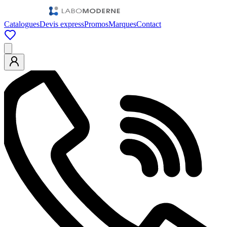
Catalogues
Devis express
Promos
Marques
Contact