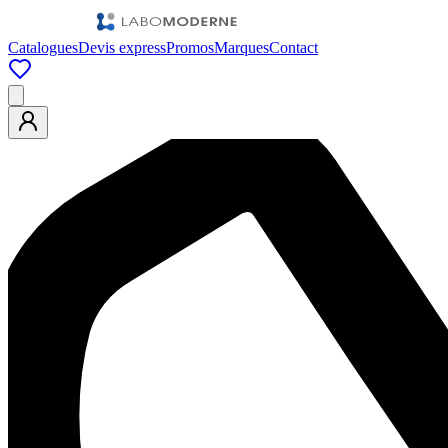
Catalogues
Devis express
Promos
Marques
Contact