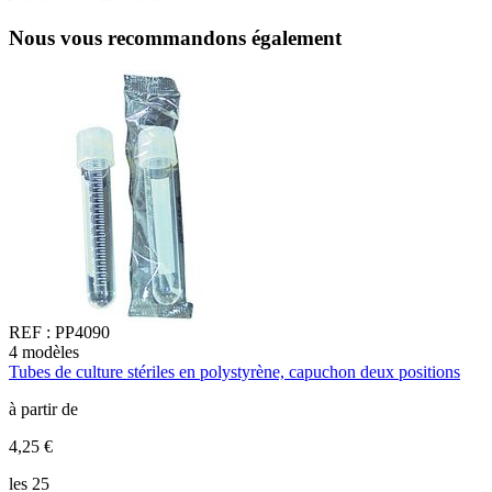
Nous vous recommandons également
REF :
PP4090
4
modèles
4
Tubes de culture stériles en polystyrène, capuchon deux positions
T
à partir de
à
4,25 €
4
les 25
l