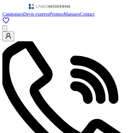
Catalogues
Devis express
Promos
Marques
Contact