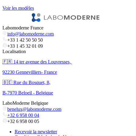
Voir les modèles
V
Labomoderne France
info@labomoderne.com
+33 1 42 50 50 50
+33 1 45 32 01 09
Localisation
🇫🇷 ​14 ter avenue des Louvresses,
92230 Gennevilliers- France
🇧🇪 Rue du Bosquet, 8,
B-7970 Beloeil - Belgique
LaboModerne Belgique
benelux@labomoderne.com
+32 6 958 00 04
+32 6 958 00 05
Recevoir la newsletter