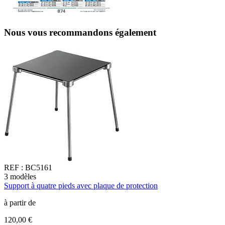
Nous vous recommandons également
REF :
BC5161
3
modèles
6
Support à quatre pieds avec plaque de protection
T
à partir de
à
120,00 €
2