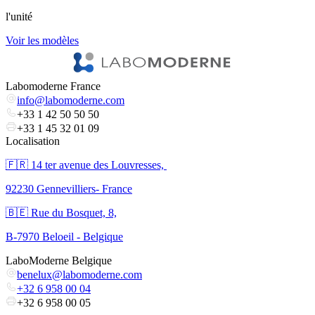
l'unité
l
Voir les modèles
V
Labomoderne France
info@labomoderne.com
+33 1 42 50 50 50
+33 1 45 32 01 09
Localisation
🇫🇷 ​14 ter avenue des Louvresses,
92230 Gennevilliers- France
🇧🇪 Rue du Bosquet, 8,
B-7970 Beloeil - Belgique
LaboModerne Belgique
benelux@labomoderne.com
+32 6 958 00 04
+32 6 958 00 05