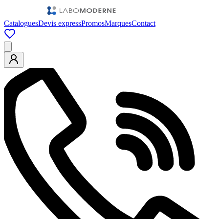
Catalogues
Devis express
Promos
Marques
Contact