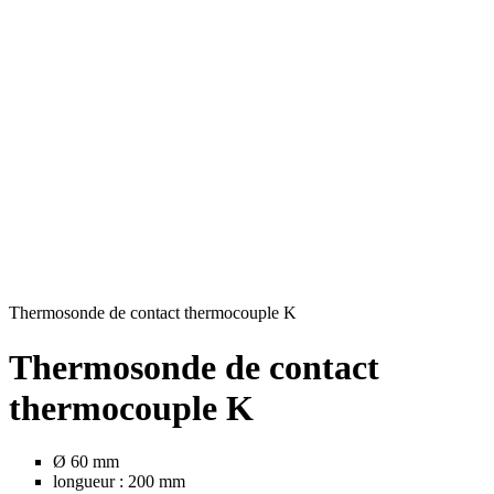
Thermosonde de contact thermocouple K
T
Thermosonde de contact
thermocouple K
Ø 60 mm
longueur : 200 mm