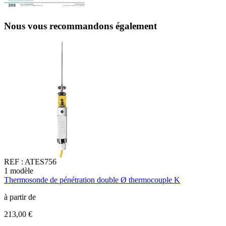
Nous vous recommandons également
REF :
ATES756
1
modèle
3
Thermosonde de pénétration double Ø thermocouple K
T
à partir de
à
213,00 €
3