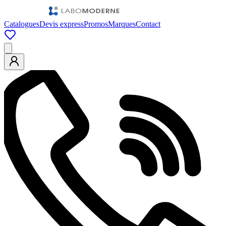
Catalogues
Devis express
Promos
Marques
Contact