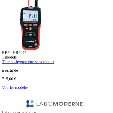
REF :
HR6275
1
modèle
2
Thermo-hygromètre sans contact
A
à partir de
à
715,00 €
7
Voir les modèles
V
Labomoderne France