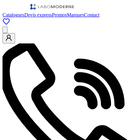
Catalogues
Devis express
Promos
Marques
Contact