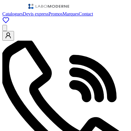
Catalogues
Devis express
Promos
Marques
Contact