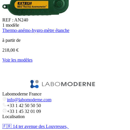
REF :
AN240
1
modèle
1
Thermo-anémo-hygro-mètre étanche
T
à partir de
à
218,00 €
6
Voir les modèles
V
Labomoderne France
info@labomoderne.com
+33 1 42 50 50 50
+33 1 45 32 01 09
Localisation
🇫🇷 ​14 ter avenue des Louvresses,