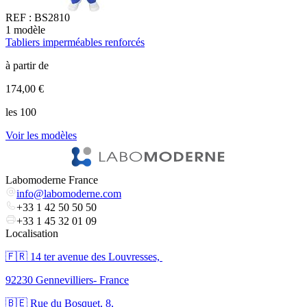
REF :
BS2810
1
modèle
1
Tabliers imperméables renforcés
T
à partir de
à
174,00 €
6
les 100
l
Voir les modèles
V
Labomoderne France
info@labomoderne.com
+33 1 42 50 50 50
+33 1 45 32 01 09
Localisation
🇫🇷 ​14 ter avenue des Louvresses,
92230 Gennevilliers- France
🇧🇪 Rue du Bosquet, 8,