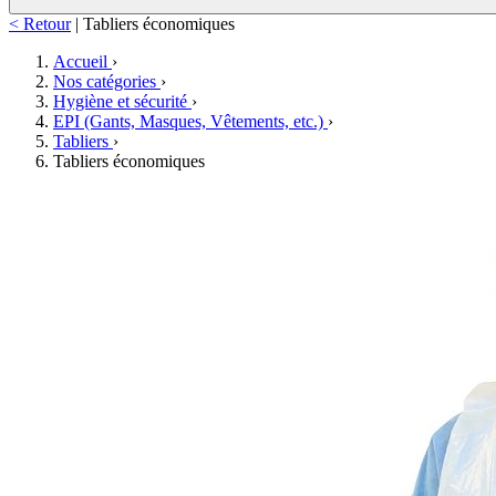
< Retour
|
Tabliers économiques
Accueil
›
Nos catégories
›
Hygiène et sécurité
›
EPI (Gants, Masques, Vêtements, etc.)
›
Tabliers
›
Tabliers économiques