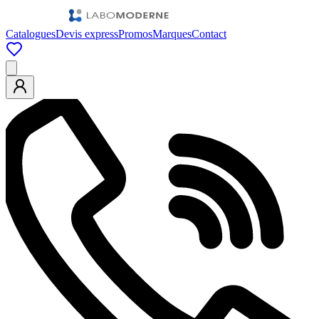
Catalogues
Devis express
Promos
Marques
Contact