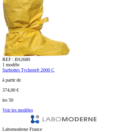
REF :
BS2680
1
modèle
1
Surbottes Tychem® 2000 C
S
à partir de
à
374,00 €
9
les 50
l
Voir les modèles
V
Labomoderne France