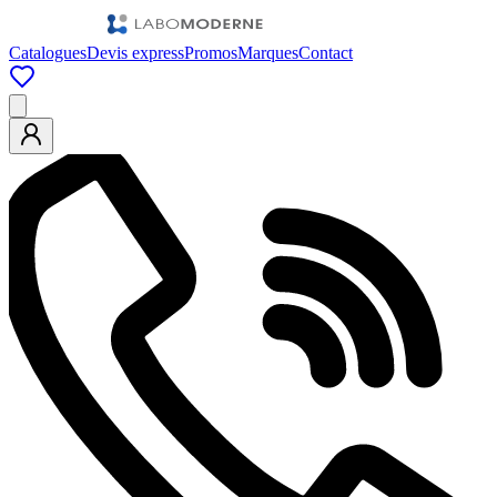
Catalogues
Devis express
Promos
Marques
Contact