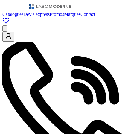
Catalogues
Devis express
Promos
Marques
Contact