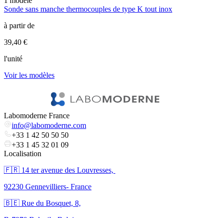
1
modèle
7
Sonde sans manche thermocouples de type K tout inox
T
à partir de
à
39,40 €
1
l'unité
l
Voir les modèles
V
Labomoderne France
info@labomoderne.com
+33 1 42 50 50 50
+33 1 45 32 01 09
Localisation
🇫🇷 ​14 ter avenue des Louvresses,
92230 Gennevilliers- France
🇧🇪 Rue du Bosquet, 8,