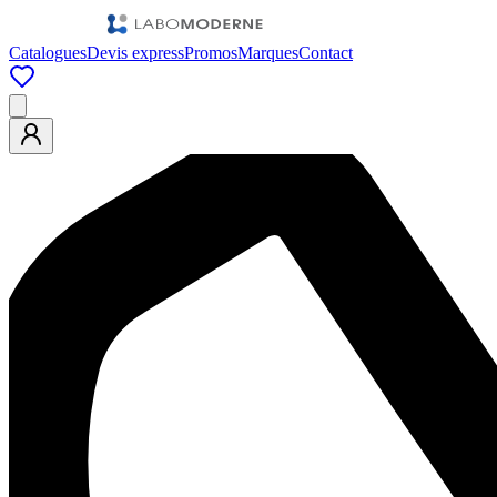
Catalogues
Devis express
Promos
Marques
Contact