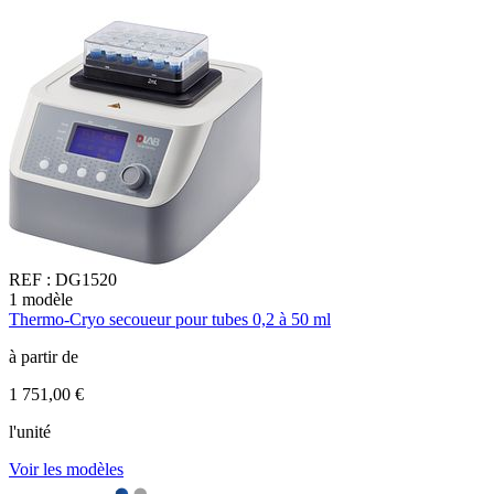
REF :
DG1520
1
modèle
1
Thermo-Cryo secoueur pour tubes 0,2 à 50 ml
M
à partir de
à
1 751,00 €
3
l'unité
l
Voir les modèles
V