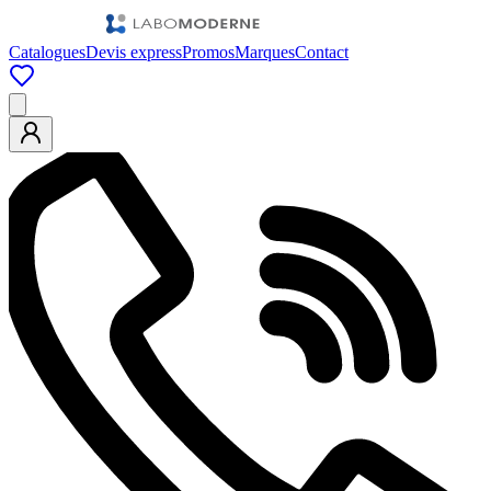
Catalogues
Devis express
Promos
Marques
Contact