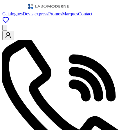
Catalogues
Devis express
Promos
Marques
Contact