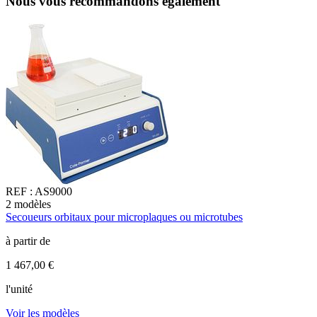
Nous vous recommandons également
REF :
AS9000
2
modèles
1
Secoueurs orbitaux pour microplaques ou microtubes
T
à partir de
à
1 467,00 €
3
l'unité
l
Voir les modèles
V