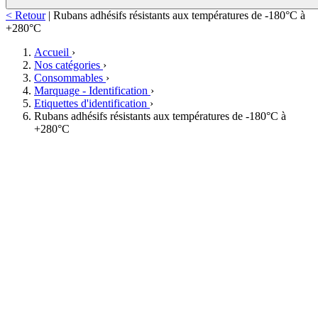
< Retour
|
Rubans adhésifs résistants aux températures de -180°C à
+280°C
Accueil
›
Nos catégories
›
Consommables
›
Marquage - Identification
›
Etiquettes d'identification
›
Rubans adhésifs résistants aux températures de -180°C à
+280°C