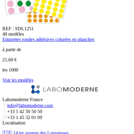
REF :
SDL1251
40
modèles
2
Etiquettes rondes adhésives colorées en planches
É
à partir de
à
21,60 €
7
les 1000
l
Voir les modèles
V
Labomoderne France
info@labomoderne.com
+33 1 42 50 50 50
+33 1 45 32 01 09
Localisation
🇫🇷 ​14 ter avenue des Louvresses,