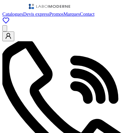
Catalogues
Devis express
Promos
Marques
Contact