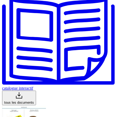
catalogue interactif
tous les documents