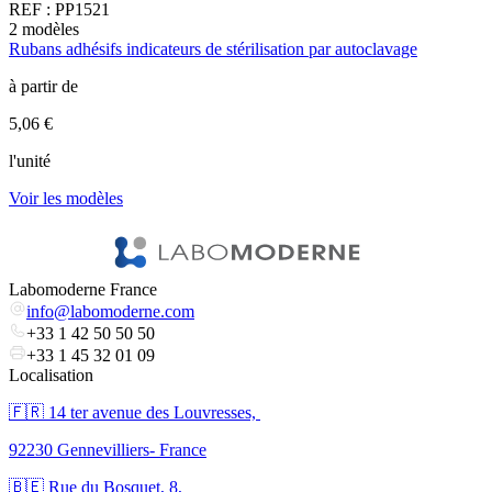
REF :
PP1521
2
modèles
1
Rubans adhésifs indicateurs de stérilisation par autoclavage
R
à partir de
à
5,06 €
1
l'unité
l
Voir les modèles
V
Labomoderne France
info@labomoderne.com
+33 1 42 50 50 50
+33 1 45 32 01 09
Localisation
🇫🇷 ​14 ter avenue des Louvresses,
92230 Gennevilliers- France
🇧🇪 Rue du Bosquet, 8,