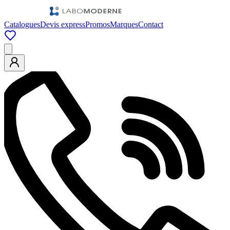
Catalogues
Devis express
Promos
Marques
Contact