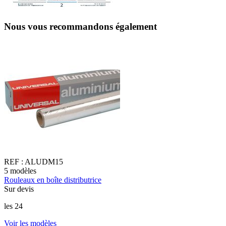
Nous vous recommandons également
REF :
ALUDM15
5
modèles
4
Rouleaux en boîte distributrice
F
Sur devis
à
les 24
8
Voir les modèles