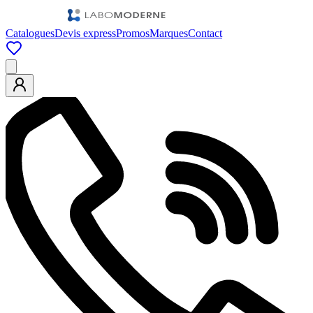
Catalogues
Devis express
Promos
Marques
Contact