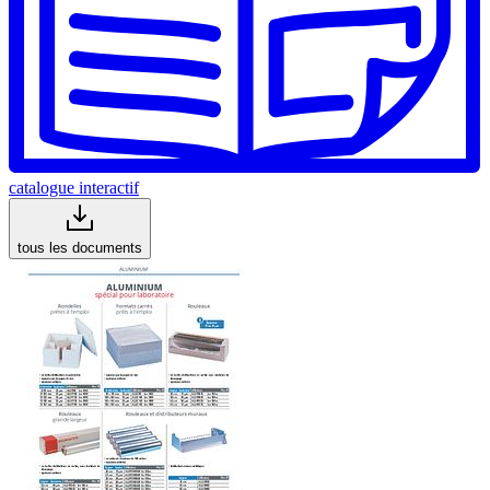
catalogue interactif
tous les documents