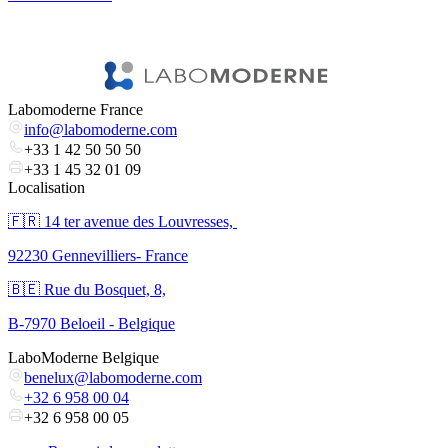
l
V
Labomoderne France
info@labomoderne.com
+33 1 42 50 50 50
+33 1 45 32 01 09
Localisation
🇫🇷 ​14 ter avenue des Louvresses,
92230 Gennevilliers- France
🇧🇪 Rue du Bosquet, 8,
B-7970 Beloeil - Belgique
LaboModerne Belgique
benelux@labomoderne.com
+32 6 958 00 04
+32 6 958 00 05