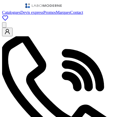
Catalogues
Devis express
Promos
Marques
Contact