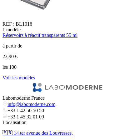
REF :
BL1016
1
modèle
2
Réservoirs à réactif transparents 55 ml
R
à partir de
à
23,90 €
6
les 100
l
Voir les modèles
V
Labomoderne France
info@labomoderne.com
+33 1 42 50 50 50
+33 1 45 32 01 09
Localisation
🇫🇷 ​14 ter avenue des Louvresses,