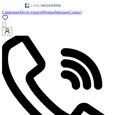
Catalogues
Devis express
Promos
Marques
Contact