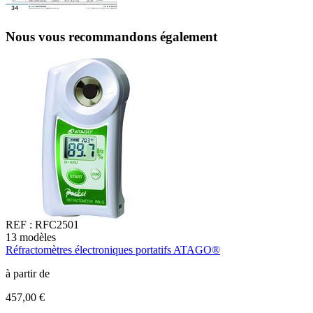
Nous vous recommandons également
REF :
RFC2501
13
modèles
1
Réfractomètres électroniques portatifs ATAGO®
R
S
à partir de
V
457,00 €