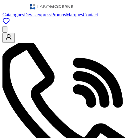
Catalogues
Devis express
Promos
Marques
Contact