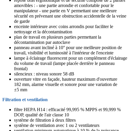
repose bras ergonomique et de sécurité composé de 2 parties
amovibles : - une partie arrondie et confortable pour le
manipulateur - une partie en V permettant une meilleure
sécurité en prévenant une obstruction accidentelle de la veine
de garde
enceinte intérieure avec coins arrondis pour faciliter le
nettoyage et la décontamination
plan de travail en plusieurs parties permettant la
décontamination par autoclave
panneau avant incliné à 10° pour une meilleure position de
travail, visibilité et luminosité à l'intérieur de l'enceinte
lampe à éclairage fluorescent pour un complément d'éclairage
du volume de travail (lampe placée derrière le panneau
frontal)
silencieux : niveau sonore 58 dB
ouverture vitre en façade, hauteur maximum d'ouverture
182 mm, alarme visuelle et sonore pour une variation de
±5 mm
Filtration et ventilation
filtre HEPA H14 : efficacité 99,995 % MPPS et 99,999 %
DOP, qualité de l'air classe 10
système de filtration à deux filtres
système de ventilation avec 1 ou 2 ventilateurs
ventilation minimum automatique à 10 % de la puissance