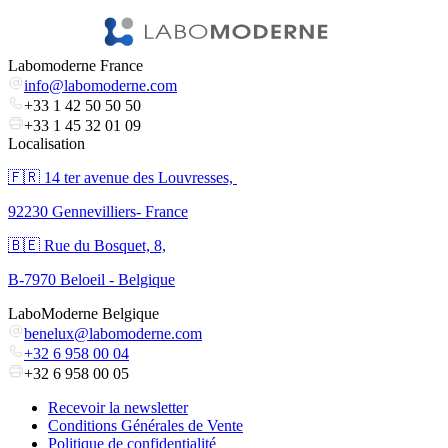
V
Labomoderne France
info@labomoderne.com
+33 1 42 50 50 50
+33 1 45 32 01 09
Localisation
🇫🇷 ​14 ter avenue des Louvresses,
92230 Gennevilliers- France
🇧🇪 Rue du Bosquet, 8,
B-7970 Beloeil - Belgique
LaboModerne Belgique
benelux@labomoderne.com
+32 6 958 00 04
+32 6 958 00 05
Recevoir la newsletter
Conditions Générales de Vente
Politique de confidentialité