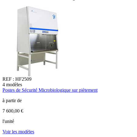
REF :
HF2509
4
modèles
2
Postes de Sécurité Microbiologique sur piètement
P
C
à partir de
à
7 600,00 €
1
l'unité
l
Voir les modèles