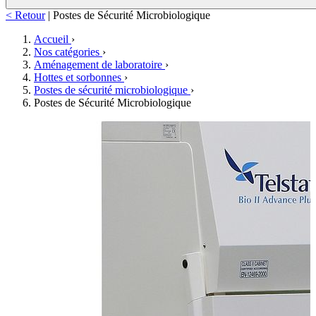
< Retour
|
Postes de Sécurité Microbiologique
Accueil
›
Nos catégories
›
Aménagement de laboratoire
›
Hottes et sorbonnes
›
Postes de sécurité microbiologique
›
Postes de Sécurité Microbiologique