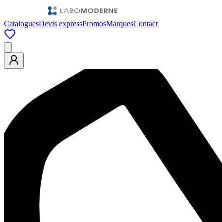
Catalogues
Devis express
Promos
Marques
Contact