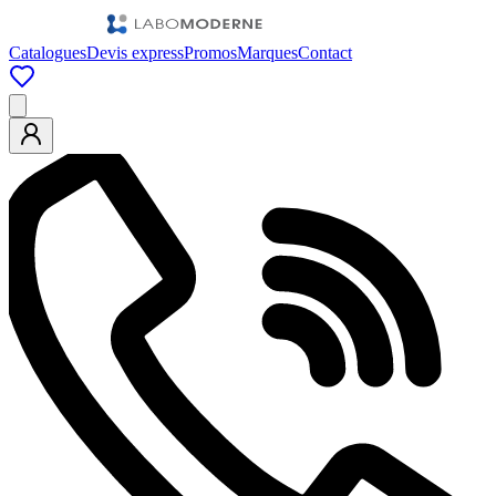
Catalogues
Devis express
Promos
Marques
Contact