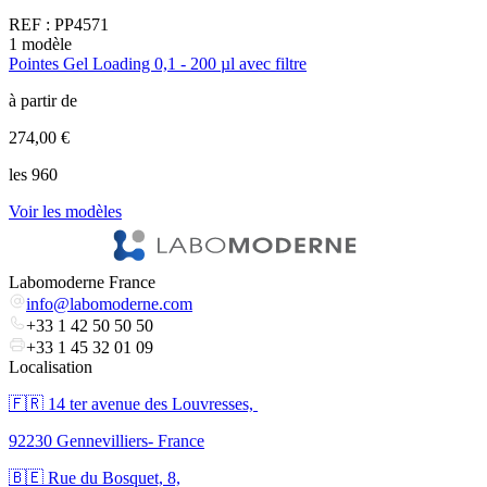
REF :
PP4571
1
modèle
6
Pointes Gel Loading 0,1 - 200 µl avec filtre
P
à partir de
à
274,00 €
3
les 960
l
Voir les modèles
V
Labomoderne France
info@labomoderne.com
+33 1 42 50 50 50
+33 1 45 32 01 09
Localisation
🇫🇷 ​14 ter avenue des Louvresses,
92230 Gennevilliers- France
🇧🇪 Rue du Bosquet, 8,