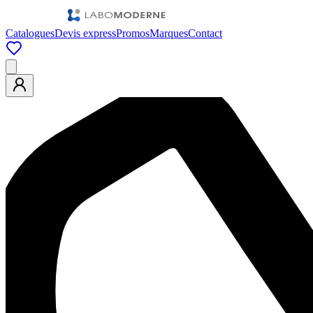
Catalogues
Devis express
Promos
Marques
Contact