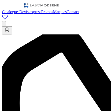
Catalogues
Devis express
Promos
Marques
Contact