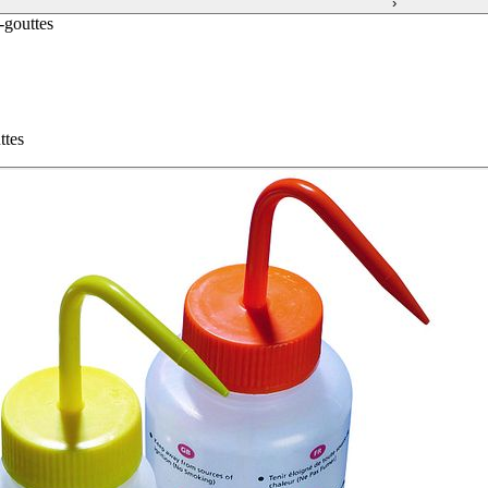
›
i-gouttes
ttes