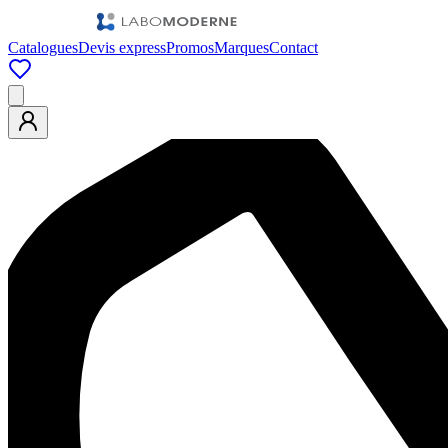
Catalogues
Devis express
Promos
Marques
Contact