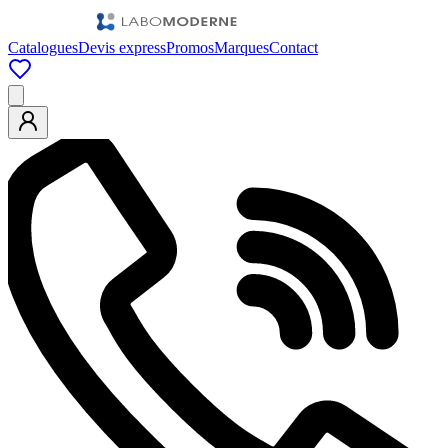
Catalogues
Devis express
Promos
Marques
Contact