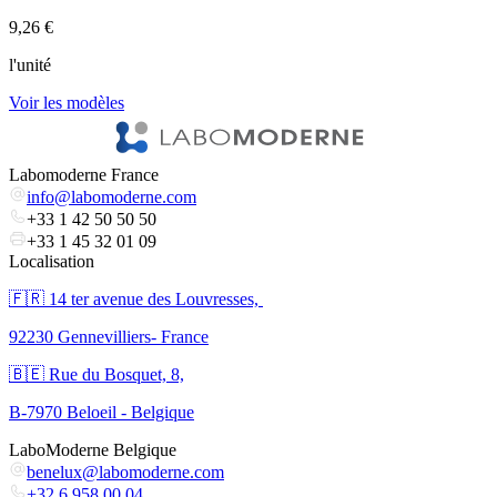
9,26 €
3
l'unité
l
Voir les modèles
V
Labomoderne France
info@labomoderne.com
+33 1 42 50 50 50
+33 1 45 32 01 09
Localisation
🇫🇷 ​14 ter avenue des Louvresses,
92230 Gennevilliers- France
🇧🇪 Rue du Bosquet, 8,
B-7970 Beloeil - Belgique
LaboModerne Belgique
benelux@labomoderne.com
+32 6 958 00 04