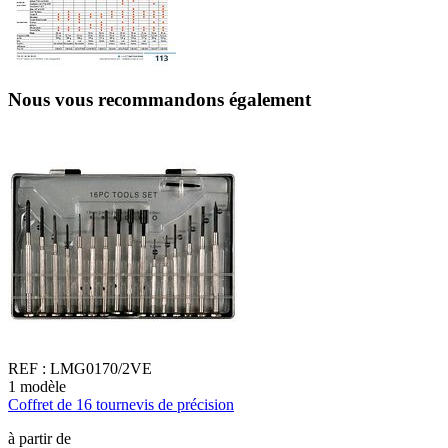
Nous vous recommandons également
REF :
LMG0170/2VE
1
modèle
1
Coffret de 16 tournevis de précision
C
à partir de
à