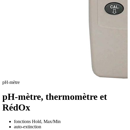
pH-mètre
t
pH-mètre, thermomètre et
RédOx
fonctions Hold, Max/Min
auto-extinction