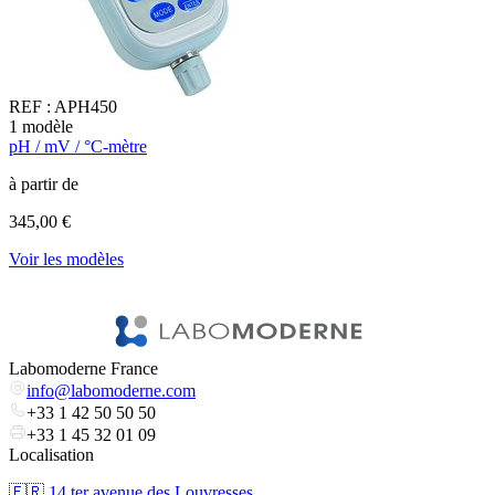
REF :
APH450
1
modèle
2
pH / mV / °C-mètre
p
à partir de
à
345,00 €
1
Voir les modèles
V
Labomoderne France
info@labomoderne.com
+33 1 42 50 50 50
+33 1 45 32 01 09
Localisation
🇫🇷 ​14 ter avenue des Louvresses,