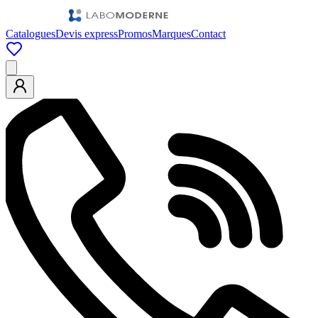
Catalogues
Devis express
Promos
Marques
Contact