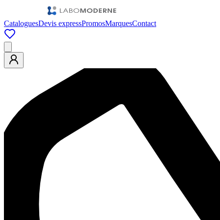
Catalogues
Devis express
Promos
Marques
Contact