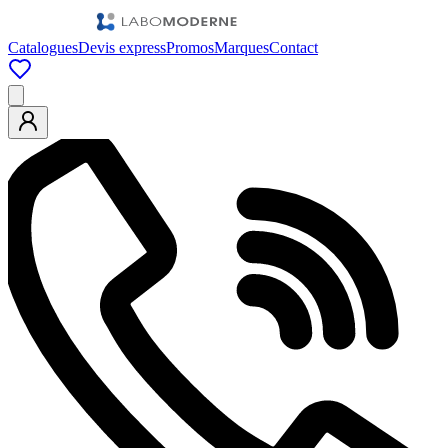
Catalogues
Devis express
Promos
Marques
Contact