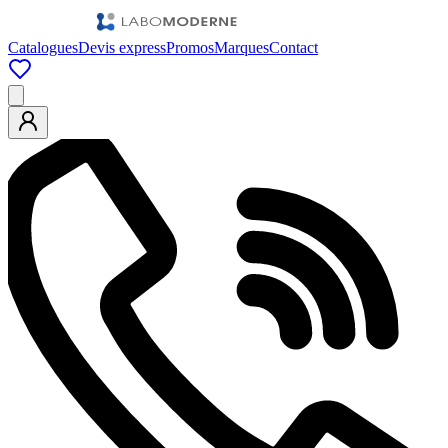
Catalogues
Devis express
Promos
Marques
Contact