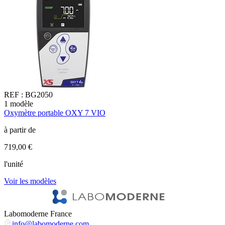
REF :
BG2050
1
modèle
1
Oxymètre portable OXY 7 VIO
O
à partir de
à
719,00 €
5
l'unité
l
Voir les modèles
V
Labomoderne France
info@labomoderne.com