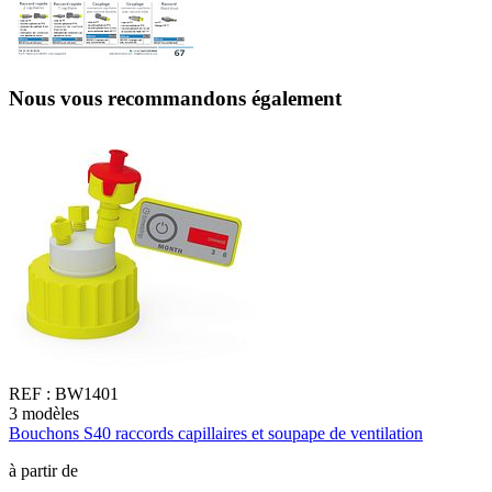
Nous vous recommandons également
REF :
BW1401
3
modèles
2
Bouchons S40 raccords capillaires et soupape de ventilation
B
à partir de
à