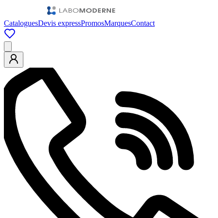
Catalogues
Devis express
Promos
Marques
Contact