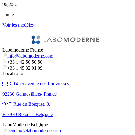
96,20 €
1
l'unité
l
Voir les modèles
V
Labomoderne France
info@labomoderne.com
+33 1 42 50 50 50
+33 1 45 32 01 09
Localisation
🇫🇷 ​14 ter avenue des Louvresses,
92230 Gennevilliers- France
🇧🇪 Rue du Bosquet, 8,
B-7970 Beloeil - Belgique
LaboModerne Belgique
benelux@labomoderne.com