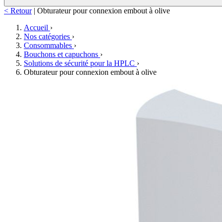
< Retour
|
Obturateur pour connexion embout à olive
Accueil
›
Nos catégories
›
Consommables
›
Bouchons et capuchons
›
Solutions de sécurité pour la HPLC
›
Obturateur pour connexion embout à olive