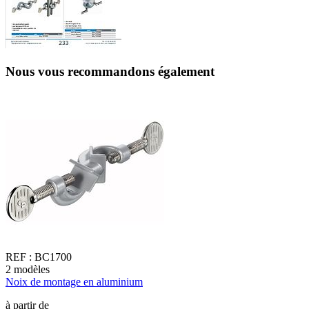
Nous vous recommandons également
REF :
BC1700
2
modèles
1
Noix de montage en aluminium
N
à partir de
à