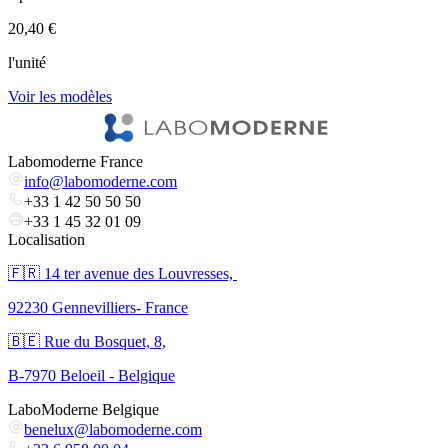
20,40 €
2
l'unité
l
Voir les modèles
V
Labomoderne France
info@labomoderne.com
+33 1 42 50 50 50
+33 1 45 32 01 09
Localisation
🇫🇷 ​14 ter avenue des Louvresses,
92230 Gennevilliers- France
🇧🇪 Rue du Bosquet, 8,
B-7970 Beloeil - Belgique
LaboModerne Belgique
benelux@labomoderne.com