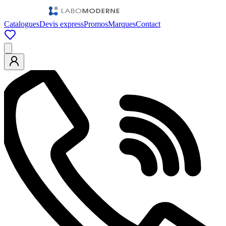
Catalogues
Devis express
Promos
Marques
Contact