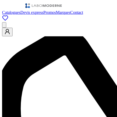
Catalogues
Devis express
Promos
Marques
Contact